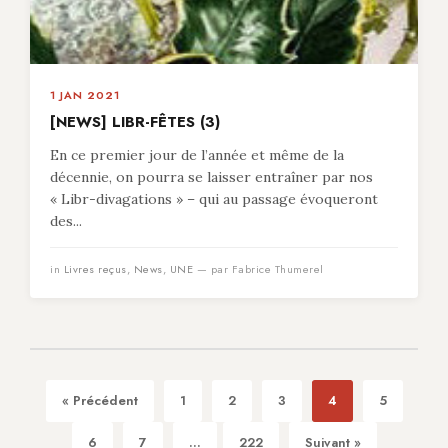
1 JAN 2021
[NEWS] LIBR-FÊTES (3)
En ce premier jour de l’année et même de la
décennie, on pourra se laisser entraîner par nos
« Libr-divagations » – qui au passage évoqueront
des...
in
Livres reçus
,
News
,
UNE
— par Fabrice Thumerel
« Précédent
1
2
3
4
5
6
7
...
222
Suivant »