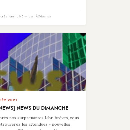
n
créations
,
UNE
— par rÃ©daction
 FÉV 2021
NEWS] NEWS DU DIMANCHE
près nos surprenantes Libr-brèves, vous
etrouverez les attendues « nouvelles