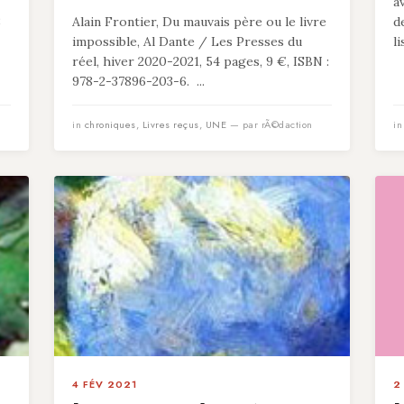
a
8
Alain Frontier, Du mauvais père ou le livre
d
impossible, Al Dante / Les Presses du
l
réel, hiver 2020-2021, 54 pages, 9 €, ISBN :
978-2-37896-203-6. ...
in
chroniques
,
Livres reçus
,
UNE
— par rÃ©daction
i
4 FÉV 2021
2