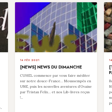
14 FÉV 2021
1
[NEWS] NEWS DU DIMANCHE
[
P
CUHEL commence par vous faire méditer
sur notre douce-France… Moussempès en
R
UNE, puis les nouvelles aventures d’Ovaine
N
par Tristan Felix… et nos Lib-livres reçus
p
!...
n
p
7-