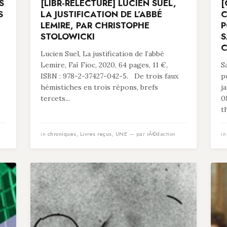
S
[LIBR-RELECTURE] LUCIEN SUEL,
[
S
LA JUSTIFICATION DE L’ABBÉ
C
LEMIRE, PAR CHRISTOPHE
P
STOLOWICKI
S
C
Lucien Suel, La justification de l’abbé
Lemire, Faï Fioc, 2020, 64 pages, 11 €,
S
ISBN : 978-2-37427-042-5. De trois faux
p
hémistiches en trois répons, brefs
j
tercets...
0
t
in
chroniques
,
Livres reçus
,
UNE
— par rÃ©daction
i