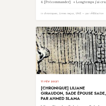
4. [Précommander] « Longtemps j’ai cru.
in
chroniques
,
Livres reçus
,
UNE
— par rÃ©daction
11 FÉV 2021
[CHRONIQUE] LILIANE
GIRAUDON, SADE ÉPOUSE SADE
PAR AHMED SLAMA