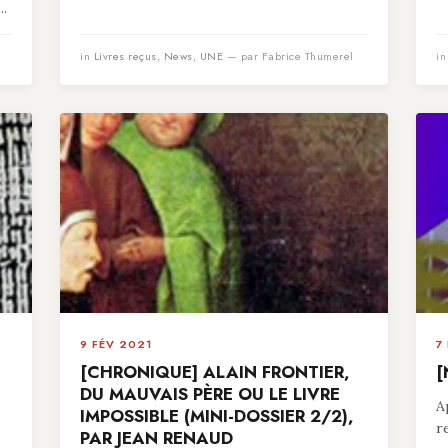
..
in
Livres reçus
,
News
,
UNE
— par Fabrice Thumerel
i
9 FÉV 2021
7
[CHRONIQUE] ALAIN FRONTIER,
[
,
DU MAUVAIS PÈRE OU LE LIVRE
A
IMPOSSIBLE (MINI-DOSSIER 2/2),
r
PAR JEAN RENAUD