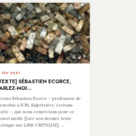
4 FÉV 2021
TEXTE] SÉBASTIEN ECORCE,
ARLEZ-MOI…
evoici Sébastien Ecorce – professeur de
eurobio à ICM, Salpètrière, écrivain-
oète –, que nous remercions pour ce
ouvel inédit. [Lire son dernier texte
oétique sur LIBR-CRITIQUE] ...