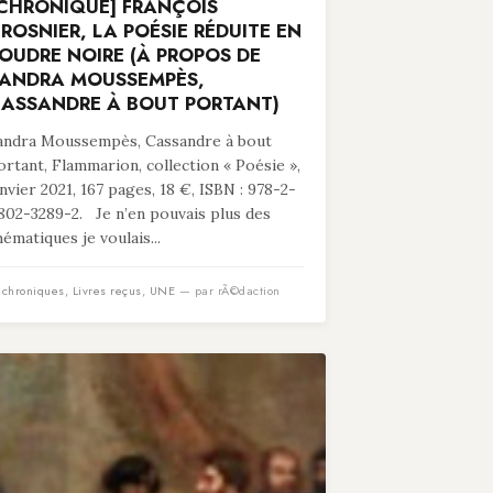
CHRONIQUE] FRANÇOIS
ROSNIER, LA POÉSIE RÉDUITE EN
OUDRE NOIRE (À PROPOS DE
ANDRA MOUSSEMPÈS,
ASSANDRE À BOUT PORTANT)
andra Moussempès, Cassandre à bout
ortant, Flammarion, collection « Poésie »,
anvier 2021, 167 pages, 18 €, ISBN : 978-2-
802-3289-2. Je n’en pouvais plus des
hématiques je voulais...
n
chroniques
,
Livres reçus
,
UNE
— par rÃ©daction