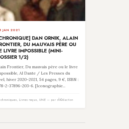
8 JAN 2021
CHRONIQUE] DAN ORNIK, ALAIN
RONTIER, DU MAUVAIS PÈRE OU
E LIVRE IMPOSSIBLE (MINI-
OSSIER 1/2)
lain Frontier, Du mauvais père ou le livre
mpossible, Al Dante / Les Presses du
éel, hiver 2020-2021, 54 pages, 9 €, ISBN :
78-2-37896-203-6. [Iconographie...
n
chroniques
,
Livres reçus
,
UNE
— par rÃ©daction