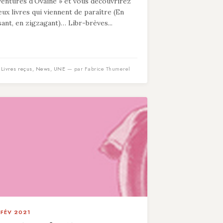
ventures d’Ovaine » et vous découvrirez
eux livres qui viennent de paraître (En
isant, en zigzagant)… Libr-brèves...
n
Livres reçus
,
News
,
UNE
— par Fabrice Thumerel
 FÉV 2021