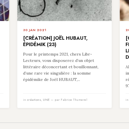
30 JAN 2021
2
[CRÉATION] JOËL HUBAUT,
[
ÉPIDÉMIK (23)
F
L
Pour le printemps 2021, chers Libr-
D
Lecteurs, vous disposerez d’un objet
littéraire déconcertant et bouillonnant,
A
d’une rare vie singulière : la somme
i
épidémike de Joël HUBAUT,...
r
9
in
créations
,
UNE
— par Fabrice Thumerel
i