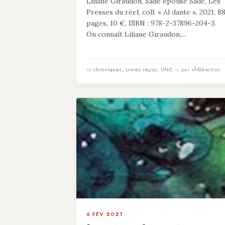
Liliane Giraudon, Sade épouse Sade, Les
Presses du réel, coll. « Al dante », 2021, 8
pages, 10 €, ISBN : 978-2-37896-204-3.
On connaît Liliane Giraudon,...
in
chroniques
,
Livres reçus
,
UNE
— par rÃ©daction
6 FÉV 2021