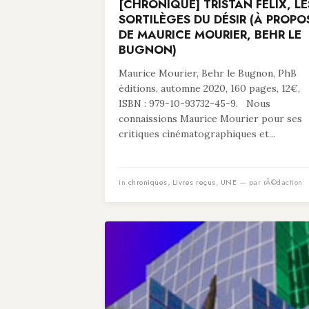
[CHRONIQUE] TRISTAN FELIX, LE
SORTILÈGES DU DÉSIR (À PROPO
DE MAURICE MOURIER, BEHR LE
BUGNON)
Maurice Mourier, Behr le Bugnon, PhB
éditions, automne 2020, 160 pages, 12€,
ISBN : 979-10-93732-45-9. Nous
connaissions Maurice Mourier pour ses
critiques cinématographiques et...
in
chroniques
,
Livres reçus
,
UNE
— par rÃ©daction