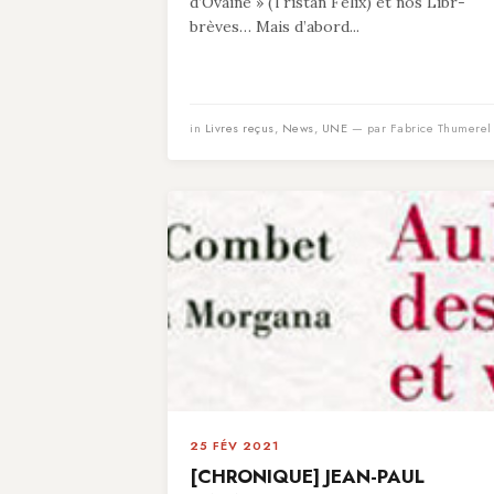
d’Ovaine » (Tristan Felix) et nos Libr-
brèves… Mais d’abord...
in
Livres reçus
,
News
,
UNE
— par Fabrice Thumerel
25 FÉV 2021
[CHRONIQUE] JEAN-PAUL