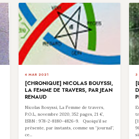
4 MAR 2021
3
[CHRONIQUE] NICOLAS BOUYSSI,
[
LA FEMME DE TRAVERS, PAR JEAN
D
RENAUD
P
Nicolas Bouyssi, La Femme de travers,
E
P.O.L, novembre 2020, 352 pages, 21 €,
t
ISBN : 978-2-8180-4826-9. Quoiqu’il se
[
présente, par instants, comme un “journal”,
9
ce...
si