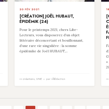
20 FÉV 2021
1
[CRÉATION] JOËL HUBAUT,
[
ÉPIDÉMIK (24)
C
É
Pour le printemps 2021, chers Libr-
F
Lecteurs, vous disposerez d’un objet
F
littéraire déconcertant et bouillonnant,
d’une rare vie singulière : la somme
F
épidémike de Joël HUBAUT,...
d
G
«
20
in
créations
,
UNE
— par rÃ©daction
i