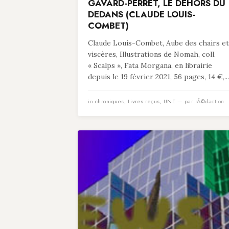
GAVARD-PERRET, LE DEHORS DU
DEDANS (CLAUDE LOUIS-
COMBET)
Claude Louis-Combet, Aube des chairs et
viscères, Illustrations de Nomah, coll.
« Scalps », Fata Morgana, en librairie
depuis le 19 février 2021, 56 pages, 14 €,...
in
chroniques
,
Livres reçus
,
UNE
— par rÃ©daction