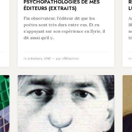
PSYCHOPATHOLOGIES DE MES
R
ÉDITEURS (EXTRAITS)
L
Fin observateur, l’éditeur dit que les
A
poètes sont très durs entre eux. Et en
l
s’appuyant sur son expérience en Syrie, il
n
dit aussi qu’il y...
t
in
créations
,
UNE
— par rÃ©daction
i