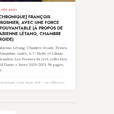
8 FÉV 2021
CHRONIQUE] FRANÇOIS
ROSNIER, AVEC UNE FORCE
POUVANTABLE (À PROPOS DE
ABIENNE LÉTANG, CHAMBRE
ROIDE)
abienne Létang, Chambre froide. Textes
’Amandine André, A. C. Hello et Liliane
iraudon. Les Presses du réel, collection
 Al Dante », hiver 2020-2021, 96 pages,
...
n
chroniques
,
Livres reçus
,
UNE
— par rÃ©daction