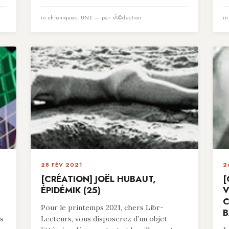
in
chroniques
,
UNE
— par rÃ©daction
i
28 FÉV 2021
2
[CRÉATION] JOËL HUBAUT,
[
ÉPIDÉMIK (25)
V
C
Pour le printemps 2021, chers Libr-
B
es
Lecteurs, vous disposerez d’un objet