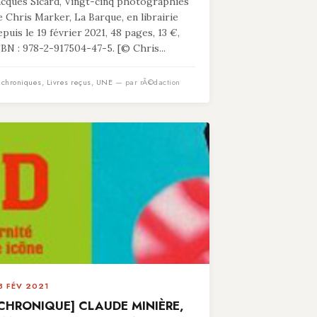
acques Sicard, Vingt-cinq photographies
e Chris Marker, La Barque, en librairie
epuis le 19 février 2021, 48 pages, 13 €,
SBN : 978-2-917504-47-5. [© Chris...
n
chroniques
,
Livres reçus
,
UNE
— par rÃ©daction
3 FÉV 2021
CHRONIQUE] CLAUDE MINIÈRE,