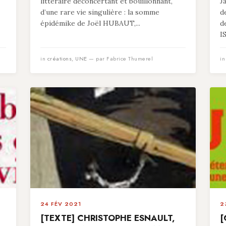
littéraire déconcertant et bouillonnant,
J
d’une rare vie singulière : la somme
d
épidémike de Joël HUBAUT,...
d
I
in
créations
,
UNE
— par Fabrice Thumerel
i
24 FÉV 2021
2
[TEXTE] CHRISTOPHE ESNAULT,
[