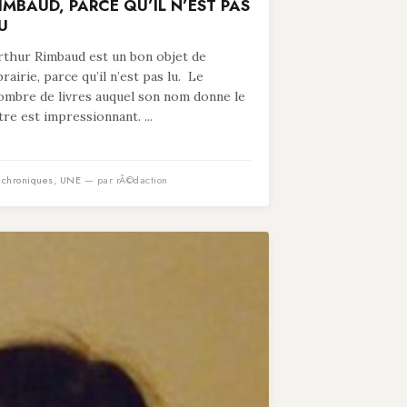
IMBAUD, PARCE QU’IL N’EST PAS
U
rthur Rimbaud est un bon objet de
ibrairie, parce qu’il n’est pas lu. Le
ombre de livres auquel son nom donne le
itre est impressionnant. ...
n
chroniques
,
UNE
— par rÃ©daction