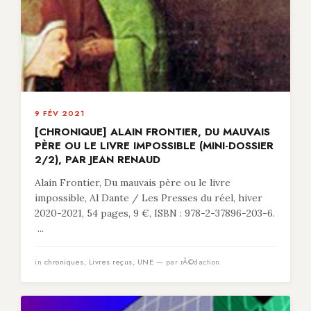
9 FÉV 2021
[CHRONIQUE] ALAIN FRONTIER, DU MAUVAIS
PÈRE OU LE LIVRE IMPOSSIBLE (MINI-DOSSIER
2/2), PAR JEAN RENAUD
Alain Frontier, Du mauvais père ou le livre
impossible, Al Dante / Les Presses du réel, hiver
2020-2021, 54 pages, 9 €, ISBN : 978-2-37896-203-6.
...
in
chroniques
,
Livres reçus
,
UNE
— par rÃ©daction