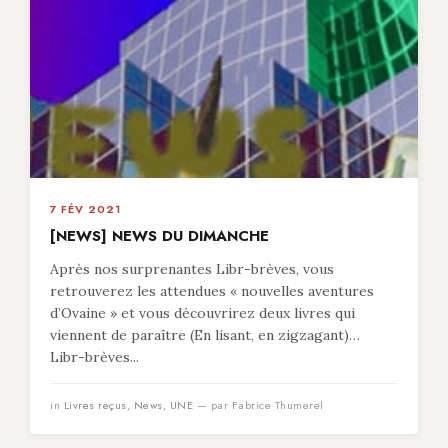
7 FÉV 2021
[NEWS] NEWS DU DIMANCHE
Après nos surprenantes Libr-brèves, vous
retrouverez les attendues « nouvelles aventures
d’Ovaine » et vous découvrirez deux livres qui
viennent de paraître (En lisant, en zigzagant)…
Libr-brèves...
in
Livres reçus
,
News
,
UNE
— par Fabrice Thumerel