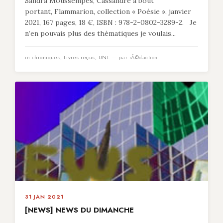
Sandra Moussempès, Cassandre à bout
portant, Flammarion, collection « Poésie », janvier
2021, 167 pages, 18 €, ISBN : 978-2-0802-3289-2. Je
n’en pouvais plus des thématiques je voulais...
in
chroniques
,
Livres reçus
,
UNE
— par rÃ©daction
31 JAN 2021
[NEWS] NEWS DU DIMANCHE