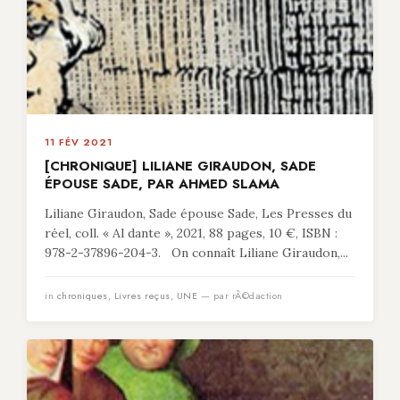
11 FÉV 2021
[CHRONIQUE] LILIANE GIRAUDON, SADE
ÉPOUSE SADE, PAR AHMED SLAMA
Liliane Giraudon, Sade épouse Sade, Les Presses du
réel, coll. « Al dante », 2021, 88 pages, 10 €, ISBN :
978-2-37896-204-3. On connaît Liliane Giraudon,...
in
chroniques
,
Livres reçus
,
UNE
— par rÃ©daction