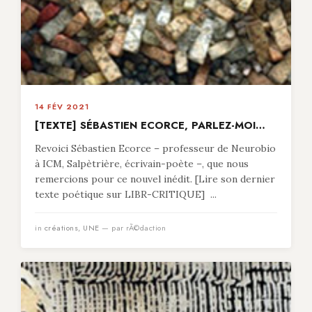
14 FÉV 2021
[TEXTE] SÉBASTIEN ECORCE, PARLEZ-MOI…
Revoici Sébastien Ecorce – professeur de Neurobio
à ICM, Salpètrière, écrivain-poète –, que nous
remercions pour ce nouvel inédit. [Lire son dernier
texte poétique sur LIBR-CRITIQUE] ...
in
créations
,
UNE
— par rÃ©daction