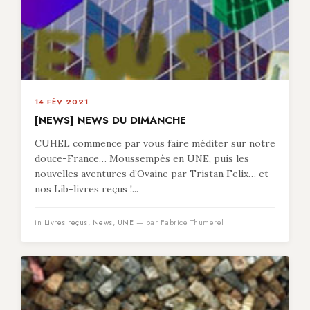
14 FÉV 2021
[NEWS] NEWS DU DIMANCHE
CUHEL commence par vous faire méditer sur notre
douce-France… Moussempès en UNE, puis les
nouvelles aventures d’Ovaine par Tristan Felix… et
nos Lib-livres reçus !...
in
Livres reçus
,
News
,
UNE
— par Fabrice Thumerel