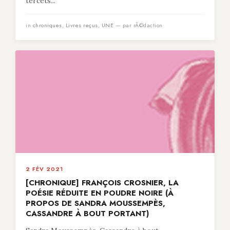
tercets...
in
chroniques
,
Livres reçus
,
UNE
— par rÃ©daction
2 FÉV 2021
[CHRONIQUE] FRANÇOIS CROSNIER, LA
POÉSIE RÉDUITE EN POUDRE NOIRE (À
PROPOS DE SANDRA MOUSSEMPÈS,
CASSANDRE À BOUT PORTANT)