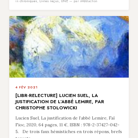
in
chroniques
,
Livres reçus
,
UNE
— par rÃ©daction
4 FÉV 2021
[LIBR-RELECTURE] LUCIEN SUEL, LA
JUSTIFICATION DE L’ABBÉ LEMIRE, PAR
CHRISTOPHE STOLOWICKI
Lucien Suel, La justification de l’abbé Lemire, Faï
Fioc, 2020, 64 pages, 11 €, ISBN : 978-2-37427-042-
5. De trois faux hémistiches en trois répons, brefs