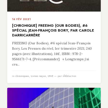
16 FÉV 2021
[CHRONIQUE] FREEING (OUR BODIES), #6
SPÉCIAL JEAN-FRANÇOIS BORY, PAR CAROLE
DARRICARRÈRE
FREEING (Our Bodies), #6 spécial Jean-François
Bory, Les Presses du réel, 1er trimestre 2021, 240
pages (avec illustrations), 14€, ISBN : 978-2-
9566171-7-4. [Précommander] « Longtemps j’ai
cru...
in
chroniques
,
Livres reçus
,
UNE
— par rÃ©daction