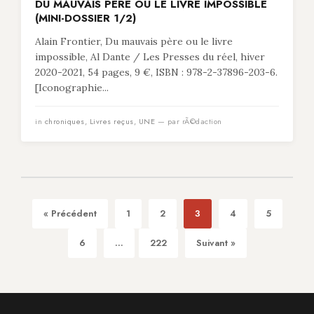
DU MAUVAIS PÈRE OU LE LIVRE IMPOSSIBLE
(MINI-DOSSIER 1/2)
Alain Frontier, Du mauvais père ou le livre
impossible, Al Dante / Les Presses du réel, hiver
2020-2021, 54 pages, 9 €, ISBN : 978-2-37896-203-6.
[Iconographie...
in
chroniques
,
Livres reçus
,
UNE
— par rÃ©daction
« Précédent
1
2
3
4
5
6
...
222
Suivant »