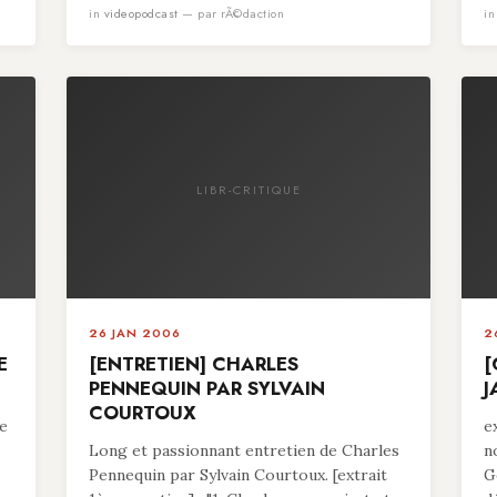
in
videopodcast
— par rÃ©daction
i
LIBR-CRITIQUE
26 JAN 2006
2
E
[ENTRETIEN] CHARLES
[
PENNEQUIN PAR SYLVAIN
J
COURTOUX
pe
e
Long et passionnant entretien de Charles
n
Pennequin par Sylvain Courtoux. [extrait
G