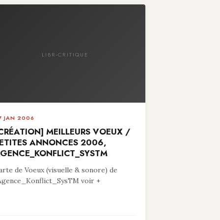
LIBR-CRITIQUE
7 JAN 2006
CRÉATION] MEILLEURS VOEUX /
ETITES ANNONCES 2006,
GENCE_KONFLICT_SYSTM
arte de Voeux (visuelle & sonore) de
’Agence_Konflict_SysTM voir +