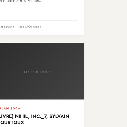
écembre 2005. Visuel...
n
créations
— par rÃ©daction
LIBR-CRITIQUE
6 JAN 2006
LIVRE] NIHIL, INC._7, SYLVAIN
COURTOUX