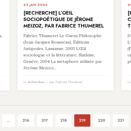
23 JAN 2006
2
[RECHERCHE] L’OEIL
[
SOCIOPOÉTIQUE DE JÊROME
C
MEIZOZ, PAR FABRICE THUMEREL
T
s,
Fabrice Thumerel Le Gueux Philosophe
D
(Jean-Jacques Rousseau), Éditions
L
Antipodes, Lausanne, 2003 L’Œil
(
sociologue et la littérature, Slatkine,
o
Genève, 2004 La métaphore utilisée par
p
Jérôme Meizoz...
in
recherches
— par Fabrice Thumerel
i
...
216
217
218
219
220
221