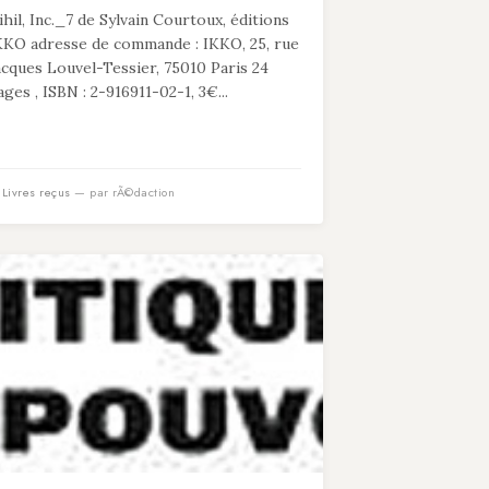
ihil, Inc._7 de Sylvain Courtoux, éditions
KKO adresse de commande : IKKO, 25, rue
acques Louvel-Tessier, 75010 Paris 24
ages , ISBN : 2-916911-02-1, 3€...
n
Livres reçus
— par rÃ©daction