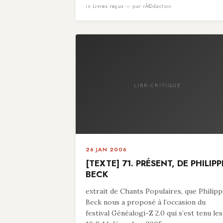
in
Livres reçus
— par rÃ©daction
LIBR-CRITIQUE
26 JAN 2006
[TEXTE] 71. PRÉSENT, DE PHILIPP
BECK
extrait de Chants Populaires, que Philip
Beck nous a proposé à l’occasion du
festival Généalogi-Z 2.0 qui s’est tenu les