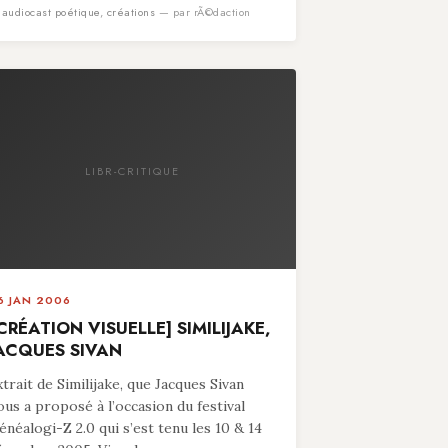
n
audiocast poétique
,
créations
— par rÃ©daction
LIBR-CRITIQUE
6 JAN 2006
CRÉATION VISUELLE] SIMILIJAKE,
ACQUES SIVAN
xtrait de Similijake, que Jacques Sivan
ous a proposé à l’occasion du festival
énéalogi-Z 2.0 qui s’est tenu les 10 & 14