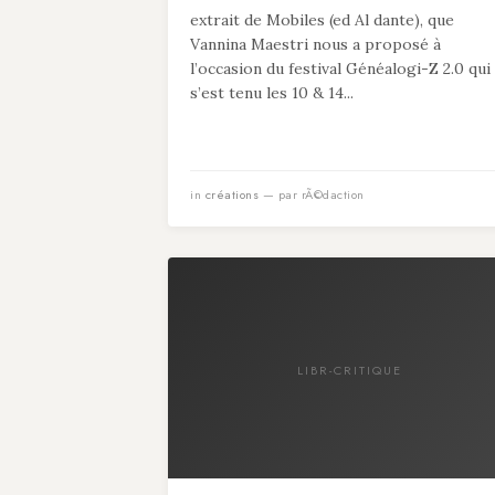
extrait de Mobiles (ed Al dante), que
Vannina Maestri nous a proposé à
l’occasion du festival Généalogi-Z 2.0 qui
s’est tenu les 10 & 14...
in
créations
— par rÃ©daction
LIBR-CRITIQUE