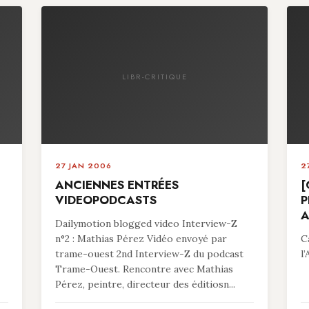
LIBR-CRITIQUE
27 JAN 2006
2
ANCIENNES ENTRÉES
[
VIDEOPODCASTS
P
A
Dailymotion blogged video Interview-Z
n°2 : Mathias Pérez Vidéo envoyé par
C
trame-ouest 2nd Interview-Z du podcast
l
Trame-Ouest. Rencontre avec Mathias
Pérez, peintre, directeur des éditiosn...