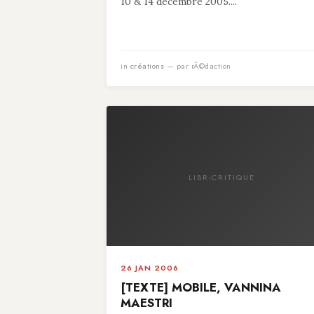
10 & 14 décembre 2005....
in
créations
— par rÃ©daction
LIBR-CRITIQUE
26 JAN 2006
[TEXTE] MOBILE, VANNINA
MAESTRI