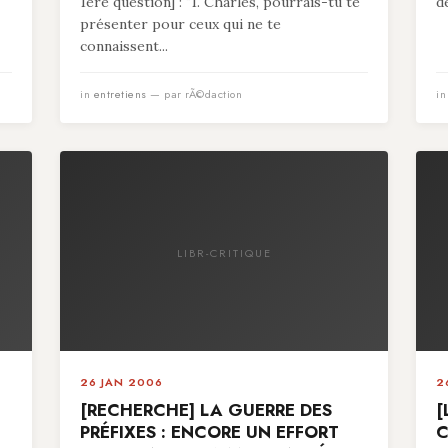
1ère question] : "1. Charles, pourrais-tu te
d
présenter pour ceux qui ne te
connaissent...
in
entretiens
— par rÃ©daction
i
LIBR-CRITIQUE
26 JAN 2006
2
[RECHERCHE] LA GUERRE DES
[
PRÉFIXES : ENCORE UN EFFORT