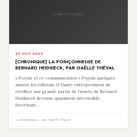
LIBR-CRITIQUE
20 NOV 2005
[CHRONIQUE] LA POINÇONNEUSE DE
BERNARD HEIDSIECK, PAR GAËLLE THÉVAL
« Poésie et re-communication » Depuis quelques
années les éditions Al Dante entreprennent de
réediter une grande partie de l’œuvre de Bernard
Heidsieck devenue quasiment introuvable,
favorisant...
in
chroniques
— par Gaelle Theval