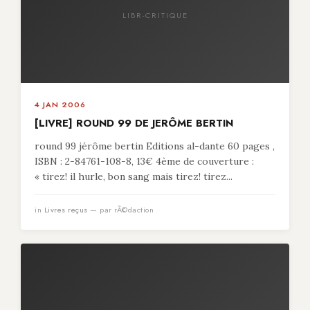
LIBR-CRITIQUE
4 JAN 2006
[LIVRE] ROUND 99 DE JERÔME BERTIN
round 99 jérôme bertin Editions al-dante 60 pages ,
ISBN : 2-84761-108-8, 13€ 4ème de couverture :
« tirez! il hurle, bon sang mais tirez! tirez...
in
Livres reçus
— par rÃ©daction