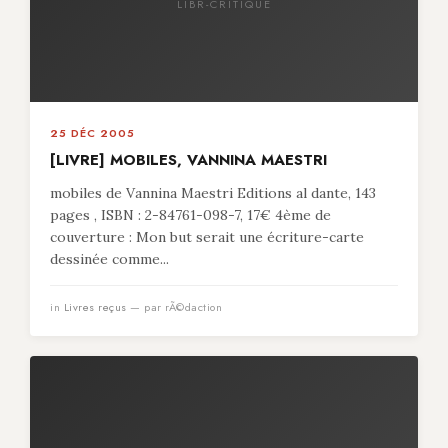
LIBR-CRITIQUE
25 DÉC 2005
[LIVRE] MOBILES, VANNINA MAESTRI
mobiles de Vannina Maestri Editions al dante, 143
pages , ISBN : 2-84761-098-7, 17€ 4ème de
couverture : Mon but serait une écriture-carte
dessinée comme...
in
Livres reçus
— par rÃ©daction