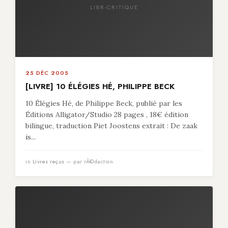
LIBR-CRITIQUE
25 DÉC 2005
[LIVRE] 10 ÉLÉGIES HÉ, PHILIPPE BECK
10 Élégies Hé, de Philippe Beck, publié par les
Éditions Alligator/Studio 28 pages , 18€ édition
bilingue, traduction Piet Joostens extrait : De zaak
is...
in
Livres reçus
— par rÃ©daction