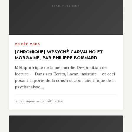
LIBR-CRITIQUE
20 DÉC 2005
[CHRONIQUE] WPSYCHÉ CARVALHO ET
MORGAINE, PAR PHILIPPE BOISNARD
Métaphorique de la mélancolie Dé-position de
lecture — Dans ses Ecrits, Lacan, insistait — et ceci
posant l’aporie de la construction scientifique de la
psychanalyse,...
in
chroniques
— par rÃ©daction