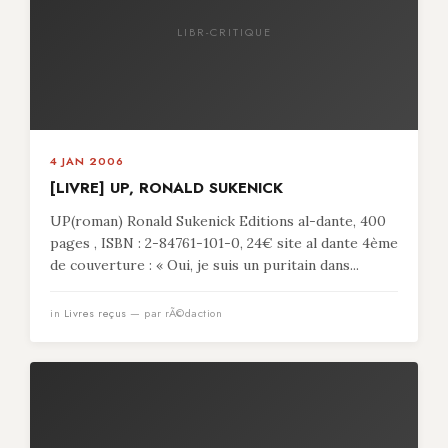
LIBR-CRITIQUE
4 JAN 2006
[LIVRE] UP, RONALD SUKENICK
UP(roman) Ronald Sukenick Editions al-dante, 400
pages , ISBN : 2-84761-101-0, 24€ site al dante 4ème
de couverture : « Oui, je suis un puritain dans...
in
Livres reçus
— par rÃ©daction