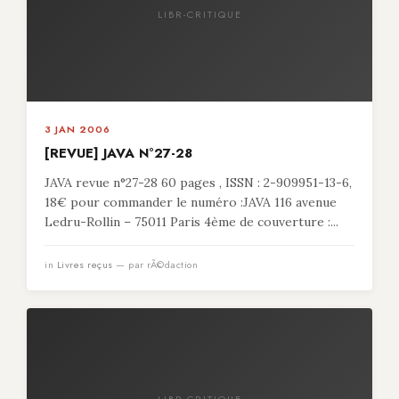
LIBR-CRITIQUE
3 JAN 2006
[REVUE] JAVA N°27-28
JAVA revue n°27-28 60 pages , ISSN : 2-909951-13-6,
18€ pour commander le numéro :JAVA 116 avenue
Ledru-Rollin – 75011 Paris 4ème de couverture :...
in
Livres reçus
— par rÃ©daction
LIBR-CRITIQUE