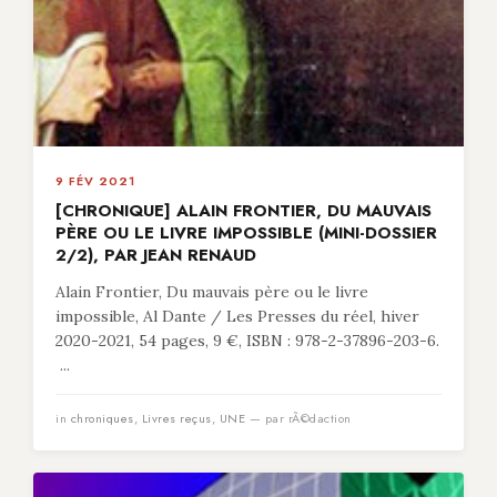
9 FÉV 2021
[CHRONIQUE] ALAIN FRONTIER, DU MAUVAIS
PÈRE OU LE LIVRE IMPOSSIBLE (MINI-DOSSIER
2/2), PAR JEAN RENAUD
Alain Frontier, Du mauvais père ou le livre
impossible, Al Dante / Les Presses du réel, hiver
2020-2021, 54 pages, 9 €, ISBN : 978-2-37896-203-6.
...
in
chroniques
,
Livres reçus
,
UNE
— par rÃ©daction