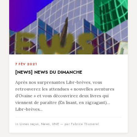
7 FÉV 2021
[NEWS] NEWS DU DIMANCHE
Après nos surprenantes Libr-brèves, vous
retrouverez les attendues « nouvelles aventures
d’Ovaine » et vous découvrirez deux livres qui
viennent de paraître (En lisant, en zigzagant)…
Libr-brèves...
in
Livres reçus
,
News
,
UNE
— par Fabrice Thumerel