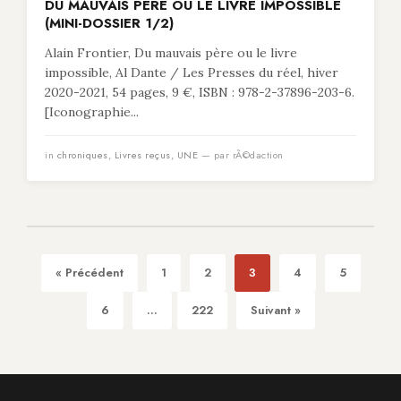
DU MAUVAIS PÈRE OU LE LIVRE IMPOSSIBLE
(MINI-DOSSIER 1/2)
Alain Frontier, Du mauvais père ou le livre
impossible, Al Dante / Les Presses du réel, hiver
2020-2021, 54 pages, 9 €, ISBN : 978-2-37896-203-6.
[Iconographie...
in
chroniques
,
Livres reçus
,
UNE
— par rÃ©daction
« Précédent
1
2
3
4
5
6
...
222
Suivant »