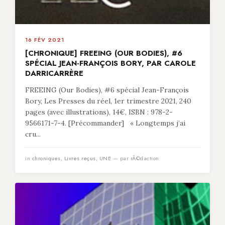
16 FÉV 2021
[CHRONIQUE] FREEING (OUR BODIES), #6
SPÉCIAL JEAN-FRANÇOIS BORY, PAR CAROLE
DARRICARRÈRE
FREEING (Our Bodies), #6 spécial Jean-François
Bory, Les Presses du réel, 1er trimestre 2021, 240
pages (avec illustrations), 14€, ISBN : 978-2-
9566171-7-4. [Précommander] « Longtemps j’ai
cru...
in
chroniques
,
Livres reçus
,
UNE
— par rÃ©daction