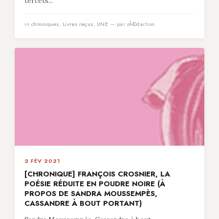
tercets...
in
chroniques
,
Livres reçus
,
UNE
— par rÃ©daction
2 FÉV 2021
[CHRONIQUE] FRANÇOIS CROSNIER, LA
POÉSIE RÉDUITE EN POUDRE NOIRE (À
PROPOS DE SANDRA MOUSSEMPÈS,
CASSANDRE À BOUT PORTANT)