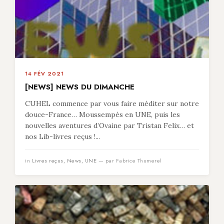
14 FÉV 2021
[NEWS] NEWS DU DIMANCHE
CUHEL commence par vous faire méditer sur notre
douce-France… Moussempès en UNE, puis les
nouvelles aventures d’Ovaine par Tristan Felix… et
nos Lib-livres reçus !...
in
Livres reçus
,
News
,
UNE
— par Fabrice Thumerel