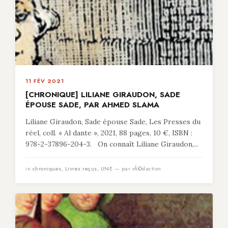
11 FÉV 2021
[CHRONIQUE] LILIANE GIRAUDON, SADE
ÉPOUSE SADE, PAR AHMED SLAMA
Liliane Giraudon, Sade épouse Sade, Les Presses du
réel, coll. « Al dante », 2021, 88 pages, 10 €, ISBN :
978-2-37896-204-3. On connaît Liliane Giraudon,...
in
chroniques
,
Livres reçus
,
UNE
— par rÃ©daction