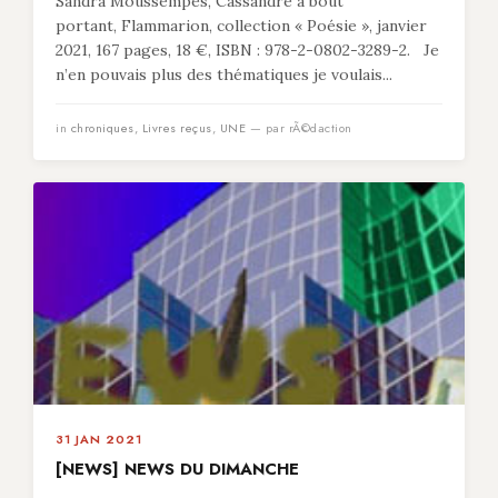
Sandra Moussempès, Cassandre à bout
portant, Flammarion, collection « Poésie », janvier
2021, 167 pages, 18 €, ISBN : 978-2-0802-3289-2. Je
n’en pouvais plus des thématiques je voulais...
in
chroniques
,
Livres reçus
,
UNE
— par rÃ©daction
31 JAN 2021
[NEWS] NEWS DU DIMANCHE