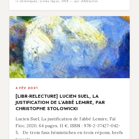
in
chroniques
,
Livres reçus
,
UNE
— par rÃ©daction
4 FÉV 2021
[LIBR-RELECTURE] LUCIEN SUEL, LA
JUSTIFICATION DE L’ABBÉ LEMIRE, PAR
CHRISTOPHE STOLOWICKI
Lucien Suel, La justification de l’abbé Lemire, Faï
Fioc, 2020, 64 pages, 11 €, ISBN : 978-2-37427-042-
5. De trois faux hémistiches en trois répons, brefs