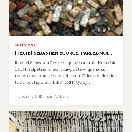
14 FÉV 2021
[TEXTE] SÉBASTIEN ECORCE, PARLEZ-MOI…
Revoici Sébastien Ecorce – professeur de Neurobio
à ICM, Salpètrière, écrivain-poète –, que nous
remercions pour ce nouvel inédit. [Lire son dernier
texte poétique sur LIBR-CRITIQUE] ...
in
créations
,
UNE
— par rÃ©daction