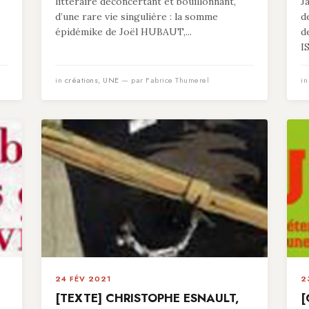
littéraire déconcertant et bouillonnant,
J
d’une rare vie singulière : la somme
d
épidémike de Joël HUBAUT,...
d
I
in
créations
,
UNE
— par Fabrice Thumerel
i
24 FÉV 2021
2
[TEXTE] CHRISTOPHE ESNAULT,
[