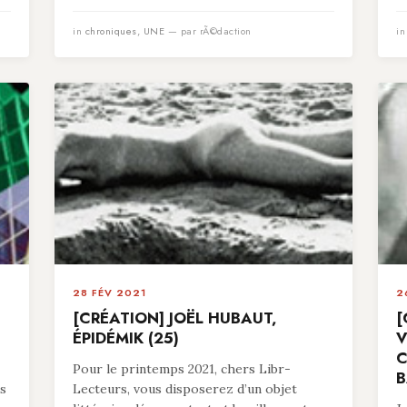
in
chroniques
,
UNE
— par rÃ©daction
i
28 FÉV 2021
2
[CRÉATION] JOËL HUBAUT,
[
ÉPIDÉMIK (25)
V
C
Pour le printemps 2021, chers Libr-
B
es
Lecteurs, vous disposerez d’un objet