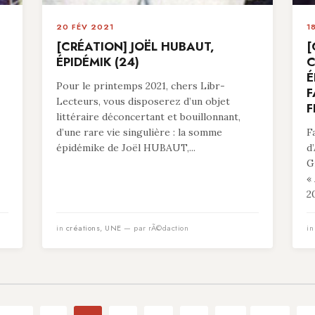
20 FÉV 2021
1
[CRÉATION] JOËL HUBAUT,
[
ÉPIDÉMIK (24)
C
É
Pour le printemps 2021, chers Libr-
F
Lecteurs, vous disposerez d’un objet
F
littéraire déconcertant et bouillonnant,
d’une rare vie singulière : la somme
F
épidémike de Joël HUBAUT,...
d
G
«
20
in
créations
,
UNE
— par rÃ©daction
i