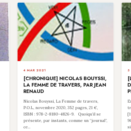
4 MAR 2021
3
[CHRONIQUE] NICOLAS BOUYSSI,
[
LA FEMME DE TRAVERS, PAR JEAN
D
RENAUD
P
Nicolas Bouyssi, La Femme de travers,
E
P.O.L, novembre 2020, 352 pages, 21 €,
t
ISBN : 978-2-8180-4826-9. Quoiqu’il se
[
présente, par instants, comme un “journal”,
9
ce...
si