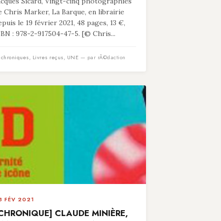
acques Sicard, Vingt-cinq photographies
e Chris Marker, La Barque, en librairie
epuis le 19 février 2021, 48 pages, 13 €,
SBN : 978-2-917504-47-5. [© Chris...
n
chroniques
,
Livres reçus
,
UNE
— par rÃ©daction
3 FÉV 2021
CHRONIQUE] CLAUDE MINIÈRE,