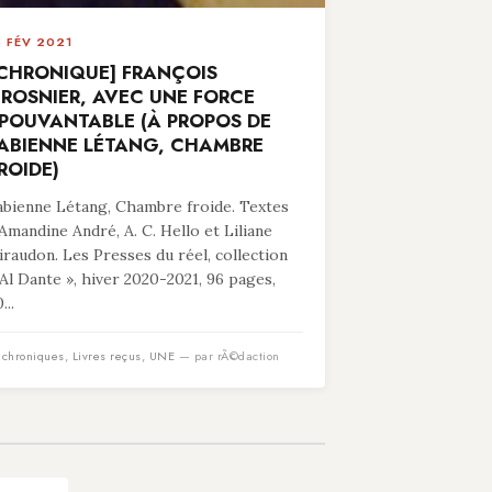
8 FÉV 2021
CHRONIQUE] FRANÇOIS
ROSNIER, AVEC UNE FORCE
POUVANTABLE (À PROPOS DE
ABIENNE LÉTANG, CHAMBRE
ROIDE)
abienne Létang, Chambre froide. Textes
’Amandine André, A. C. Hello et Liliane
iraudon. Les Presses du réel, collection
 Al Dante », hiver 2020-2021, 96 pages,
...
n
chroniques
,
Livres reçus
,
UNE
— par rÃ©daction