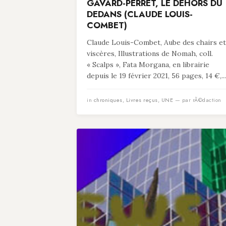
GAVARD-PERRET, LE DEHORS DU
DEDANS (CLAUDE LOUIS-
COMBET)
Claude Louis-Combet, Aube des chairs et
viscères, Illustrations de Nomah, coll.
« Scalps », Fata Morgana, en librairie
depuis le 19 février 2021, 56 pages, 14 €,...
in
chroniques
,
Livres reçus
,
UNE
— par rÃ©daction