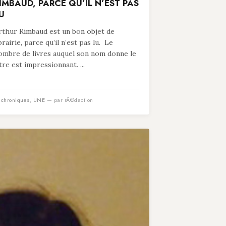
IMBAUD, PARCE QU’IL N’EST PAS
U
rthur Rimbaud est un bon objet de
ibrairie, parce qu’il n’est pas lu. Le
ombre de livres auquel son nom donne le
itre est impressionnant. ...
n
chroniques
,
UNE
— par rÃ©daction