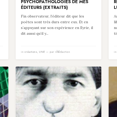
PSYCHOPATHOLOGIES DE MES
R
ÉDITEURS (EXTRAITS)
L
Fin observateur, l’éditeur dit que les
A
poètes sont très durs entre eux. Et en
l
s’appuyant sur son expérience en Syrie, il
n
dit aussi qu’il y...
t
in
créations
,
UNE
— par rÃ©daction
i