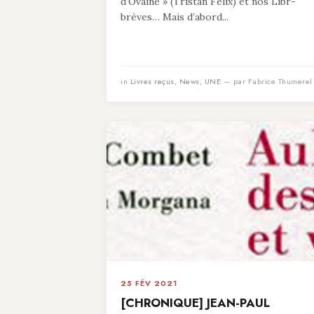
d’Ovaine » (Tristan Felix) et nos Libr-
brèves… Mais d’abord...
in
Livres reçus
,
News
,
UNE
— par Fabrice Thumerel
25 FÉV 2021
[CHRONIQUE] JEAN-PAUL