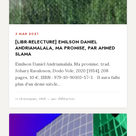
3 MAR 2021
[LIBR-RELECTURE] EMILSON DANIEL
ANDRIAMALALA, MA PROMISE, PAR AHMED
SLAMA
Emilson Daniel Andriamalala, Ma promise, trad.
Johary Ravaloson, Dodo Vole, 2020 [1954], 208
pages, 10 €, ISBN : 979-10-90103-57-3. Il aura fallu
plus d’un demi-siècle...
in
chroniques
,
UNE
— par rÃ©daction