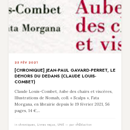
25 FÉV 2021
[CHRONIQUE] JEAN-PAUL GAVARD-PERRET, LE
DEHORS DU DEDANS (CLAUDE LOUIS-
COMBET)
Claude Louis-Combet, Aube des chairs et viscères,
Illustrations de Nomah, coll. « Scalps », Fata
Morgana, en librairie depuis le 19 février 2021, 56
pages, 14 €,...
in
chroniques
,
Livres reçus
,
UNE
— par rÃ©daction