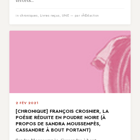
tercets...
in
chroniques
,
Livres reçus
,
UNE
— par rÃ©daction
2 FÉV 2021
[CHRONIQUE] FRANÇOIS CROSNIER, LA
POÉSIE RÉDUITE EN POUDRE NOIRE (À
PROPOS DE SANDRA MOUSSEMPÈS,
CASSANDRE À BOUT PORTANT)