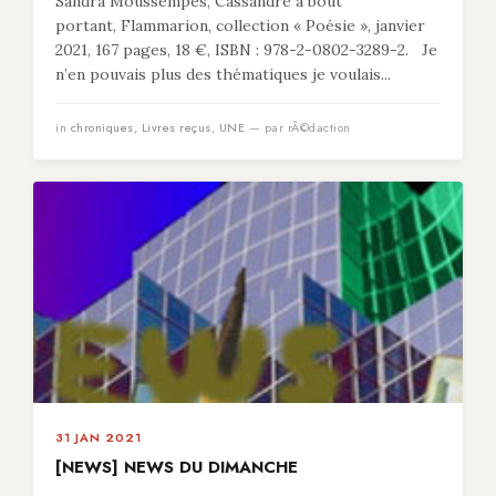
Sandra Moussempès, Cassandre à bout
portant, Flammarion, collection « Poésie », janvier
2021, 167 pages, 18 €, ISBN : 978-2-0802-3289-2. Je
n’en pouvais plus des thématiques je voulais...
in
chroniques
,
Livres reçus
,
UNE
— par rÃ©daction
31 JAN 2021
[NEWS] NEWS DU DIMANCHE