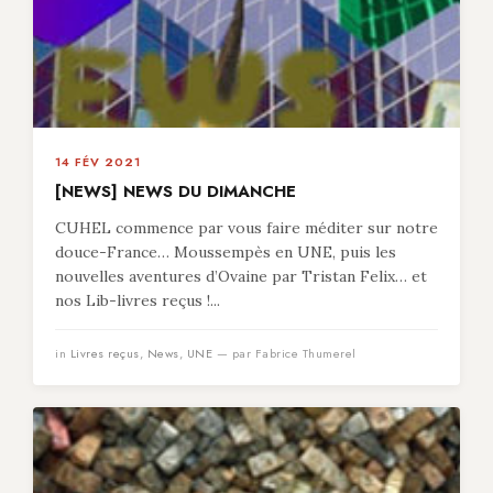
14 FÉV 2021
[NEWS] NEWS DU DIMANCHE
CUHEL commence par vous faire méditer sur notre
douce-France… Moussempès en UNE, puis les
nouvelles aventures d’Ovaine par Tristan Felix… et
nos Lib-livres reçus !...
in
Livres reçus
,
News
,
UNE
— par Fabrice Thumerel