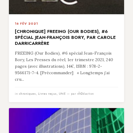
16 FÉV 2021
[CHRONIQUE] FREEING (OUR BODIES), #6
SPÉCIAL JEAN-FRANÇOIS BORY, PAR CAROLE
DARRICARRÈRE
FREEING (Our Bodies), #6 spécial Jean-François
Bory, Les Presses du réel, 1er trimestre 2021, 240
pages (avec illustrations), 14€, ISBN : 978-2-
9566171-7-4. [Précommander] « Longtemps j’ai
cru...
in
chroniques
,
Livres reçus
,
UNE
— par rÃ©daction