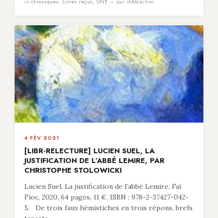
in
chroniques
,
Livres reçus
,
UNE
— par rÃ©daction
4 FÉV 2021
[LIBR-RELECTURE] LUCIEN SUEL, LA
JUSTIFICATION DE L’ABBÉ LEMIRE, PAR
CHRISTOPHE STOLOWICKI
Lucien Suel, La justification de l’abbé Lemire, Faï
Fioc, 2020, 64 pages, 11 €, ISBN : 978-2-37427-042-
5. De trois faux hémistiches en trois répons, brefs