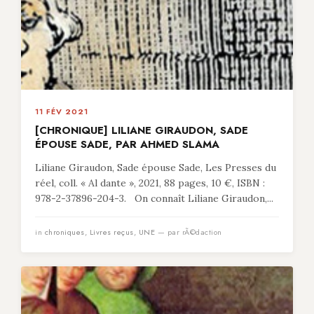
11 FÉV 2021
[CHRONIQUE] LILIANE GIRAUDON, SADE
ÉPOUSE SADE, PAR AHMED SLAMA
Liliane Giraudon, Sade épouse Sade, Les Presses du
réel, coll. « Al dante », 2021, 88 pages, 10 €, ISBN :
978-2-37896-204-3. On connaît Liliane Giraudon,...
in
chroniques
,
Livres reçus
,
UNE
— par rÃ©daction