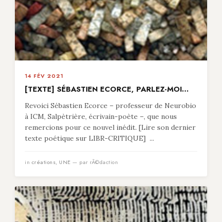
14 FÉV 2021
[TEXTE] SÉBASTIEN ECORCE, PARLEZ-MOI…
Revoici Sébastien Ecorce – professeur de Neurobio
à ICM, Salpètrière, écrivain-poète –, que nous
remercions pour ce nouvel inédit. [Lire son dernier
texte poétique sur LIBR-CRITIQUE] ...
in
créations
,
UNE
— par rÃ©daction