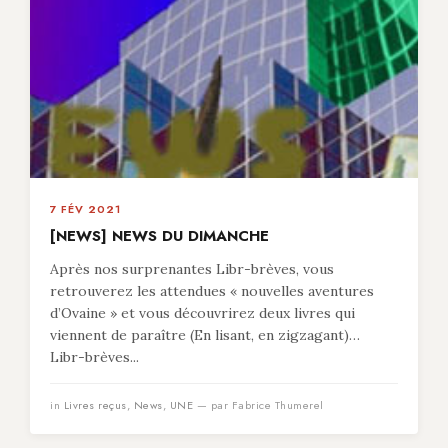
7 FÉV 2021
[NEWS] NEWS DU DIMANCHE
Après nos surprenantes Libr-brèves, vous
retrouverez les attendues « nouvelles aventures
d’Ovaine » et vous découvrirez deux livres qui
viennent de paraître (En lisant, en zigzagant)…
Libr-brèves...
in
Livres reçus
,
News
,
UNE
— par Fabrice Thumerel