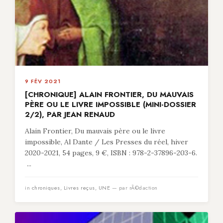
9 FÉV 2021
[CHRONIQUE] ALAIN FRONTIER, DU MAUVAIS
PÈRE OU LE LIVRE IMPOSSIBLE (MINI-DOSSIER
2/2), PAR JEAN RENAUD
Alain Frontier, Du mauvais père ou le livre
impossible, Al Dante / Les Presses du réel, hiver
2020-2021, 54 pages, 9 €, ISBN : 978-2-37896-203-6.
...
in
chroniques
,
Livres reçus
,
UNE
— par rÃ©daction