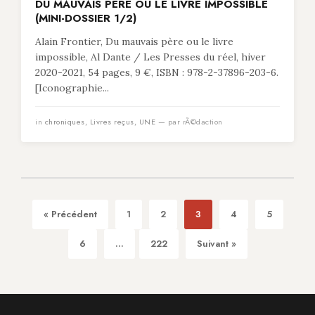
DU MAUVAIS PÈRE OU LE LIVRE IMPOSSIBLE
(MINI-DOSSIER 1/2)
Alain Frontier, Du mauvais père ou le livre
impossible, Al Dante / Les Presses du réel, hiver
2020-2021, 54 pages, 9 €, ISBN : 978-2-37896-203-6.
[Iconographie...
in
chroniques
,
Livres reçus
,
UNE
— par rÃ©daction
« Précédent
1
2
3
4
5
6
...
222
Suivant »