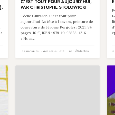
C’EST TOUT POUR AUJOURD’HUI,
É
),
PAR CHRISTOPHE STOLOWICKI
P
Cécile Guivarch, C’est tout pour
L
aujourd’hui, La tête à l’envers, peinture de
l
,
couverture de Jérôme Pergolesi, 2021, 84
d
 a
pages, 16 €, ISBN : 979-10-92858-42-6.
é
« Nous...
in
chroniques
,
Livres reçus
,
UNE
— par rÃ©daction
i