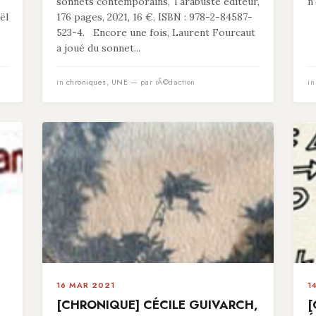
sonnets contemporains, Tarabuste éditeur,
n
ël
176 pages, 2021, 16 €, ISBN : 978-2-84587-
523-4. Encore une fois, Laurent Fourcaut
a joué du sonnet...
in
chroniques
,
UNE
— par rÃ©daction
i
16 MAR 2021
1
[CHRONIQUE] CÉCILE GUIVARCH,
[