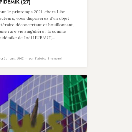
PIDÉMIK (27)
our le printemps 2021, chers Libr-
ecteurs, vous disposerez d’un objet
ittéraire déconcertant et bouillonnant,
’une rare vie singulière : la somme
pidémike de Joël HUBAUT,...
n
créations
,
UNE
— par Fabrice Thumerel