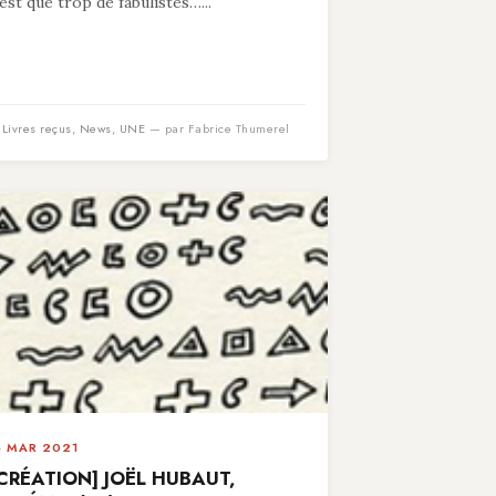
’est que trop de fabulistes…...
n
Livres reçus
,
News
,
UNE
— par Fabrice Thumerel
4 MAR 2021
CRÉATION] JOËL HUBAUT,