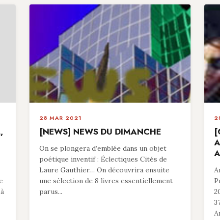
28 MAR 2021
2
,
[NEWS] NEWS DU DIMANCHE
[
A
On se plongera d’emblée dans un objet
A
poétique inventif : Éclectiques Cités de
Laure Gauthier… On découvrira ensuite
A
e
une sélection de 8 livres essentiellement
P
 à
parus...
2
3
A