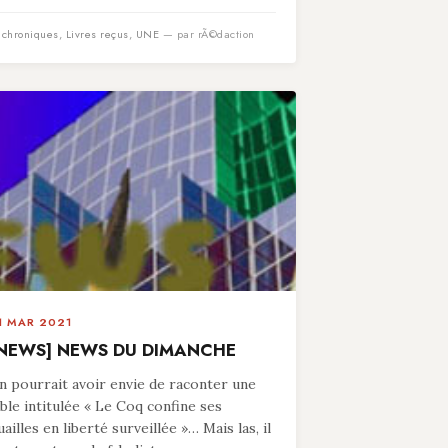
n
chroniques
,
Livres reçus
,
UNE
— par rÃ©daction
1 MAR 2021
NEWS] NEWS DU DIMANCHE
n pourrait avoir envie de raconter une
able intitulée « Le Coq confine ses
uailles en liberté surveillée »… Mais las, il