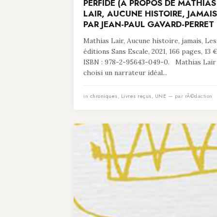
PERFIDE (À PROPOS DE MATHIAS
LAIR, AUCUNE HISTOIRE, JAMAIS
PAR JEAN-PAUL GAVARD-PERRET
Mathias Lair, Aucune histoire, jamais, Les
éditions Sans Escale, 2021, 166 pages, 13 €
ISBN : 978-2-95643-049-0. Mathias Lair
choisi un narrateur idéal...
in
chroniques
,
Livres reçus
,
UNE
— par rÃ©daction