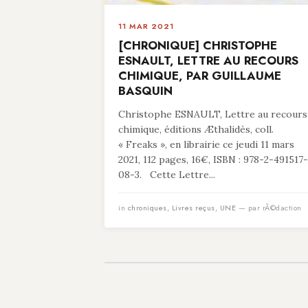
11 MAR 2021
[CHRONIQUE] CHRISTOPHE
ESNAULT, LETTRE AU RECOURS
CHIMIQUE, PAR GUILLAUME
BASQUIN
Christophe ESNAULT, Lettre au recours
chimique, éditions Æthalidès, coll.
« Freaks », en librairie ce jeudi 11 mars
2021, 112 pages, 16€, ISBN : 978-2-491517-
08-3. Cette Lettre...
in
chroniques
,
Livres reçus
,
UNE
— par rÃ©daction