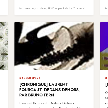
in
Livres reçus
,
News
,
UNE
— par Fabrice Thumerel
i
23 MAR 2021
2
[CHRONIQUE] LAURENT
[
FOURCAUT, DEDANS DEHORS,
O
PAR BRUNO FERN
f
Laurent Fourcaut, Dedans Dehors,
o