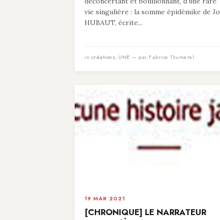
déconcertant et bouillonnant, d’une rare
vie singulière : la somme épidémike de Jo
HUBAUT, écrite...
in
créations
,
UNE
— par Fabrice Thumerel
19 MAR 2021
[CHRONIQUE] LE NARRATEUR