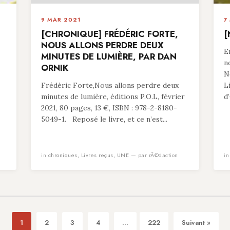
9 MAR 2021
7
[CHRONIQUE] FRÉDÉRIC FORTE,
[
NOUS ALLONS PERDRE DEUX
E
MINUTES DE LUMIÈRE, PAR DAN
n
ORNIK
N
Frédéric Forte,Nous allons perdre deux
L
minutes de lumière, éditions P.O.L, février
d
2021, 80 pages, 13 €, ISBN : 978-2-8180-
5049-1. Reposé le livre, et ce n’est...
in
chroniques
,
Livres reçus
,
UNE
— par rÃ©daction
i
1
2
3
4
...
222
Suivant »