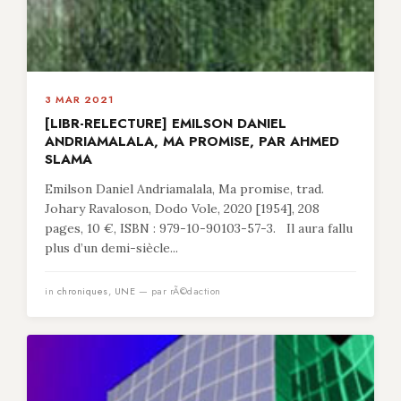
3 MAR 2021
[LIBR-RELECTURE] EMILSON DANIEL
ANDRIAMALALA, MA PROMISE, PAR AHMED
SLAMA
Emilson Daniel Andriamalala, Ma promise, trad.
Johary Ravaloson, Dodo Vole, 2020 [1954], 208
pages, 10 €, ISBN : 979-10-90103-57-3. Il aura fallu
plus d’un demi-siècle...
in
chroniques
,
UNE
— par rÃ©daction