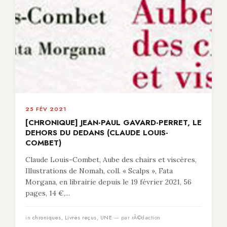
25 FÉV 2021
[CHRONIQUE] JEAN-PAUL GAVARD-PERRET, LE
DEHORS DU DEDANS (CLAUDE LOUIS-
COMBET)
Claude Louis-Combet, Aube des chairs et viscères,
Illustrations de Nomah, coll. « Scalps », Fata
Morgana, en librairie depuis le 19 février 2021, 56
pages, 14 €,...
in
chroniques
,
Livres reçus
,
UNE
— par rÃ©daction