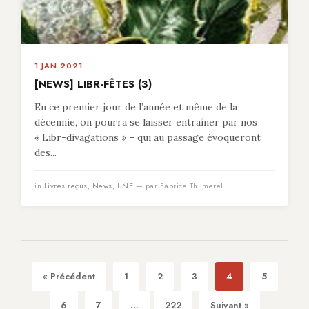
1 JAN 2021
[NEWS] LIBR-FÊTES (3)
En ce premier jour de l’année et même de la
décennie, on pourra se laisser entraîner par nos
« Libr-divagations » – qui au passage évoqueront
des...
in
Livres reçus
,
News
,
UNE
— par Fabrice Thumerel
« Précédent
1
2
3
4
5
6
7
...
222
Suivant »