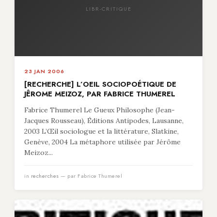
LIBR-CRITIQUE
23 JAN 2006
[RECHERCHE] L’OEIL SOCIOPOÉTIQUE DE
JÊROME MEIZOZ, PAR FABRICE THUMEREL
Fabrice Thumerel Le Gueux Philosophe (Jean-
Jacques Rousseau), Éditions Antipodes, Lausanne,
2003 L’Œil sociologue et la littérature, Slatkine,
Genève, 2004 La métaphore utilisée par Jérôme
Meizoz...
in
recherches
— par Fabrice Thumerel