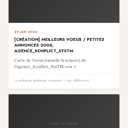
27 JAN 2006
[CRÉATION] MEILLEURS VOEUX / PETITES
ANNONCES 2006,
AGENCE_KONFLICT_SYSTM
Carte de Voeux (visuelle & sonore) de
l’Agence_Konflict_SysTM voir +
in
audiocast poétique
,
créations
— par rÃ©daction
LIBR-CRITIQUE