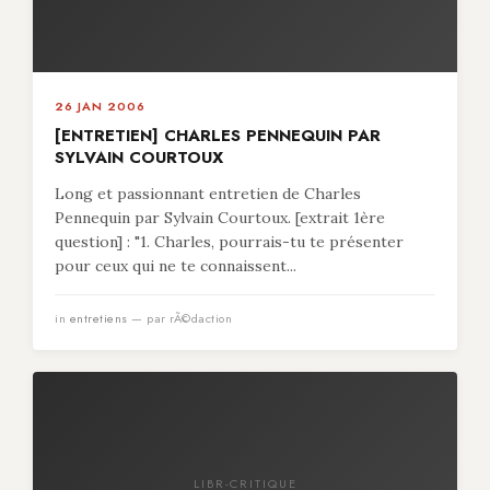
26 JAN 2006
[ENTRETIEN] CHARLES PENNEQUIN PAR
SYLVAIN COURTOUX
Long et passionnant entretien de Charles
Pennequin par Sylvain Courtoux. [extrait 1ère
question] : "1. Charles, pourrais-tu te présenter
pour ceux qui ne te connaissent...
in
entretiens
— par rÃ©daction
LIBR-CRITIQUE