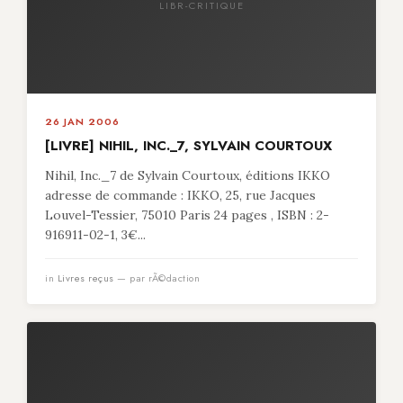
LIBR-CRITIQUE
26 JAN 2006
[LIVRE] NIHIL, INC._7, SYLVAIN COURTOUX
Nihil, Inc._7 de Sylvain Courtoux, éditions IKKO
adresse de commande : IKKO, 25, rue Jacques
Louvel-Tessier, 75010 Paris 24 pages , ISBN : 2-
916911-02-1, 3€...
in
Livres reçus
— par rÃ©daction