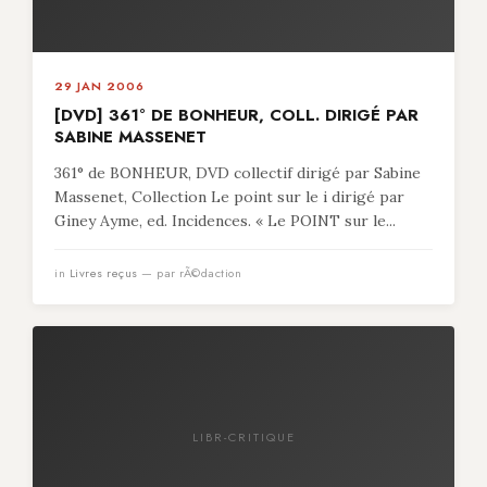
29 JAN 2006
[DVD] 361° DE BONHEUR, COLL. DIRIGÉ PAR
SABINE MASSENET
361° de BONHEUR, DVD collectif dirigé par Sabine
Massenet, Collection Le point sur le i dirigé par
Giney Ayme, ed. Incidences. « Le POINT sur le...
in
Livres reçus
— par rÃ©daction
LIBR-CRITIQUE