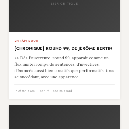
LIBR-CRITIQUE
24 JAN 2006
[CHRONIQUE] ROUND 99, DE JÉRÔME BERTIN
>> Dès l’ouverture, round 99, apparaît comme un
flux ininterrompu de sentences, d’invectives,
d’énoncés aussi bien conatifs que performatifs, tous
se succédant, avec une apparence...
in
chroniques
— par Philippe Boisnard