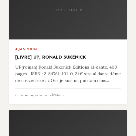
LIBR-CRITIQUE
4 JAN 2006
[LIVRE] UP, RONALD SUKENICK
UP(roman) Ronald Sukenick Editions al-dante, 400
pages , ISBN : 2-84761-101-0, 24€ site al dante 4ème
de couverture : « Oui, je suis un puritain dans...
in
Livres reçus
— par rÃ©daction