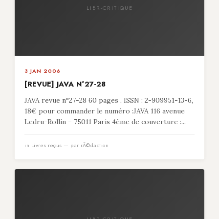
LIBR-CRITIQUE
3 JAN 2006
[REVUE] JAVA N°27-28
JAVA revue n°27-28 60 pages , ISSN : 2-909951-13-6,
18€ pour commander le numéro :JAVA 116 avenue
Ledru-Rollin – 75011 Paris 4ème de couverture :...
in
Livres reçus
— par rÃ©daction
LIBR-CRITIQUE