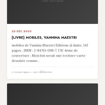
LIBR-CRITIQUE
25 DÉC 2005
[LIVRE] MOBILES, VANNINA MAESTRI
mobiles de Vannina Maestri Editions al dante, 143
pages , ISBN : 2-84761-098-7, 17€ 4ème de
couverture : Mon but serait une écriture-carte
dessinée comme...
in
Livres reçus
— par rÃ©daction