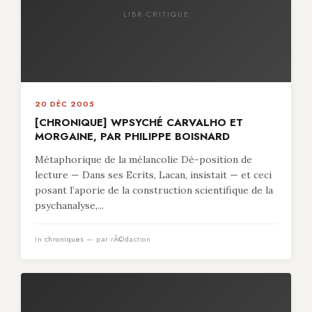
LIBR-CRITIQUE
20 DÉC 2005
[CHRONIQUE] WPSYCHÉ CARVALHO ET
MORGAINE, PAR PHILIPPE BOISNARD
Métaphorique de la mélancolie Dé-position de
lecture — Dans ses Ecrits, Lacan, insistait — et ceci
posant l’aporie de la construction scientifique de la
psychanalyse,...
in
chroniques
— par rÃ©daction