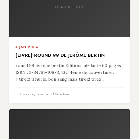
LIBR-CRITIQUE
4 JAN 2006
[LIVRE] ROUND 99 DE JERÔME BERTIN
round 99 jérôme bertin Editions al-dante 60 pages ,
ISBN : 2-84761-108-8, 13€ 4ème de couverture :
« tirez! il hurle, bon sang mais tirez! tirez...
in
Livres reçus
— par rÃ©daction