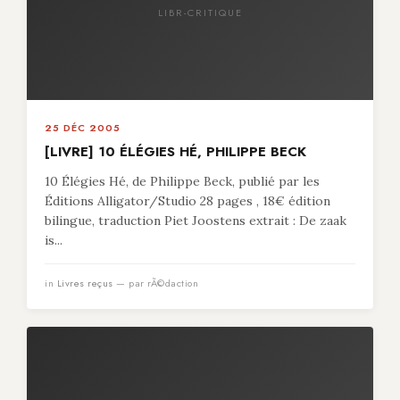
LIBR-CRITIQUE
25 DÉC 2005
[LIVRE] 10 ÉLÉGIES HÉ, PHILIPPE BECK
10 Élégies Hé, de Philippe Beck, publié par les
Éditions Alligator/Studio 28 pages , 18€ édition
bilingue, traduction Piet Joostens extrait : De zaak
is...
in
Livres reçus
— par rÃ©daction