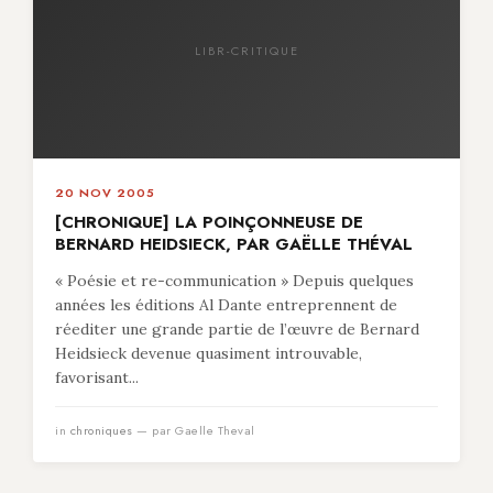
LIBR-CRITIQUE
20 NOV 2005
[CHRONIQUE] LA POINÇONNEUSE DE
BERNARD HEIDSIECK, PAR GAËLLE THÉVAL
« Poésie et re-communication » Depuis quelques
années les éditions Al Dante entreprennent de
réediter une grande partie de l’œuvre de Bernard
Heidsieck devenue quasiment introuvable,
favorisant...
in
chroniques
— par Gaelle Theval